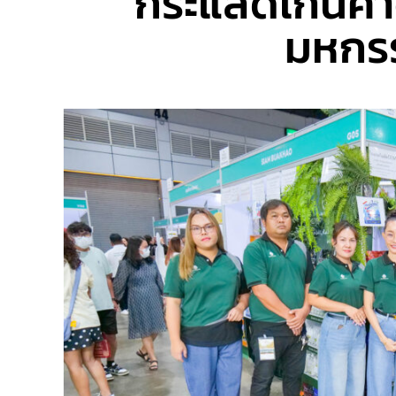
กระแสดีเกินคา
มหกรร