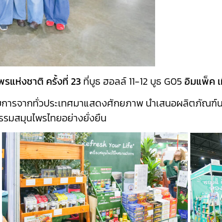
ห่งชาติ ครั้งที่ 23
ที่บูธ ฮอลล์ 11-12 บูธ G05
อิมแพ็ค 
การจากทั่วประเทศมาแสดงศักยภาพ นำเสนอผลิตภัณฑ์นวั
รรมสมุนไพรไทยอย่างยั่งยืน