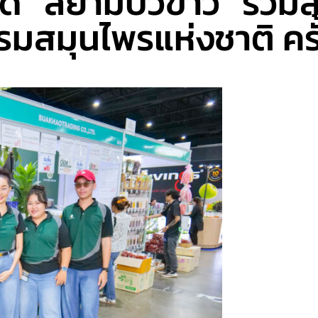
ด “สยามบัวขาว” ร่วมส
มสมุนไพรแห่งชาติ ครั้ง