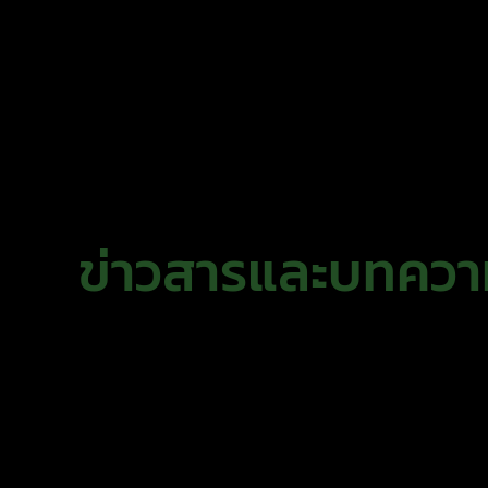
ข่าวสารและบทควา
ข่าวสารและบทควา