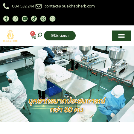
094 532 2441
contact@buakhaoherb.com
0
ติดต่อเรา
เกี่ยวกับเรา
ศูนย์ความรู้สมุนไพรไทย