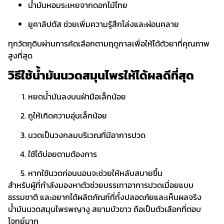
น้ำมันหอมระเหยจากดอกไม้ไทย
ยูคาลิปตัส ช่วยเพิ่มความรู้สึกโล่งและผ่อนคลาย
ทุกวัตถุดิบผ่านการคัดเลือกตามฤดูกาลเพื่อให้ได้ตัวยาที่คุณภาพ
สูงที่สุด
วิธีใช้น้ำมันนวดสมุนไพรให้ได้ผลดีที่สุด
หยดน้ำมันลงบนฝ่ามือเล็กน้อย
ถูให้เกิดความอุ่นเล็กน้อย
นวดเป็นวงกลมบริเวณที่มีอาการปวด
ใช้ได้บ่อยตามต้องการ
หากใช้นวดก่อนนอนจะช่วยให้หลับสบายขึ้น
สำหรับผู้ที่กำลังมองหาตัวช่วยบรรเทาอาการปวดเมื่อยแบบ
ธรรมชาติ และอยากได้ผลิตภัณฑ์ที่ทั้งปลอดภัยและเห็นผลจริง
น้ำมันนวดสมุนไพรพญางู สยามบัวขาว
ถือเป็นตัวเลือกที่ตอบ
โจทย์มาก