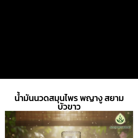
น้ำมันนวดสมุนไพร พญางู สยาม
บัวขาว