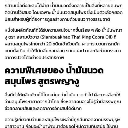
กล้ามเนื้อตึงสะสมได้ง่าย น้ำมันนวดจึงกลายเป็นสิ่งที่หลายคนพก
ติดบ้านไว้เสมอ โดยเฉพาะ
น้ำมันนวดสมุนไพร
ซึ่งเป็นตัวเลือกยอด
นิยมสำหรับผู้ที่ต้องการดูแลร่างกายด้วยแนวทางธรรมชาติ
หนึ่งในผลิตภัณฑ์ที่ได้รับความสนใจมากขึ้นเรื่อย ๆ คือ
น้ำมันพญา
งู ตรา สยามบัวขาว (Siambuakhao Thai King Cobra Oil)
ที่
ผสานสมุนไพรไทยกว่า 20 ชนิดเข้าด้วยกัน ผ่านกระบวนการหมัก
แบบดั้งเดิม ทำให้ได้กลิ่นหอมอ่อน ๆ แบบสปา และยังช่วยบรรเทา
อาการปวดได้อย่างมีประสิทธิภาพ
ความพิเศษของ น้ำมันนวด
สมุนไพร สูตรพญางู
สิ่งที่ทำให้ผลิตภัณฑ์นี้โดดเด่นกว่าน้ำมันนวดทั่วไป คือการเลือกใช้
ว่านสมุนไพรหายากจากป่าไทย
ซึ่งหลายคนอาจไม่รู้ว่ามีสรรพคุณ
ช่วยคลายเส้นและลดอาการอักเสบได้ดีมาก
ความรู้เกี่ยวกับว่านและสมุนไพรเหล่านี้ถูกสืบทอดจากบรรพบุรุษ
มายาวนาน ก่อนจะนำมาพัฒนาต่อยอดให้มีความทันสมัย ใช้งาน