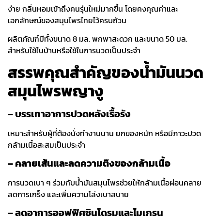
ง่าย กลิ่นหอมเข้าถึงคนรุ่นใหม่มากขึ้น โดยคงคุณค่าและ
เอกลักษณ์ของสมุนไพรไทยไว้ครบถ้วน
ผลิตภัณฑ์มีทั้งขนาด 8 มล. พกพาสะดวก และขนาด 50 มล.
สำหรับใช้ในบ้านหรือใช้ในการนวดเป็นประจำ
สรรพคุณสำคัญของน้ำมันนวด
สมุนไพรพญางู
– บรรเทาอาการปวดหลังเรื้อรัง
เหมาะสำหรับผู้ที่ต้องนั่งทำงานนาน ยกของหนัก หรือมีภาวะปวด
กล้ามเนื้อสะสมเป็นประจำ
– คลายเส้นและลดความตึงของกล้ามเนื้อ
การนวดเบา ๆ ร่วมกับน้ำมันสมุนไพรช่วยให้กล้ามเนื้อผ่อนคลาย
ลดการเกร็ง และเพิ่มความโล่งเบาสบาย
– ลดอาการออฟฟิศซินโดรมและไมเกรน