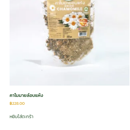
คาโมมายล์อบแห้ง
฿
228.00
หยิบใส่ตะกร้า