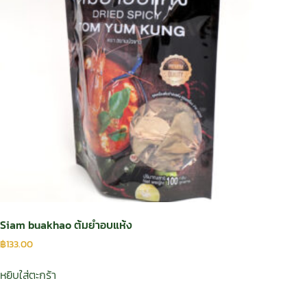
Siam buakhao ต้มยำอบแห้ง
฿
133.00
หยิบใส่ตะกร้า