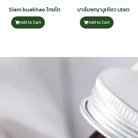
Siam buakhao ไทยไท
บาล์มพญางูเขียว เสลด
เกอร์
พังพอน
Add to Cart
Add to Cart