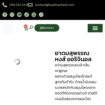
094 532 2441
contact@buakhaoherb.com
0
ติดต่อเรา
เกี่ยวกับเรา
ศูนย์ความรู้สมุนไพรไทย
ยาดมสุพรรณ
หงส์ ออริจินอล
ยาดมสุพรรณหงส์ กลิ่น
original
ผสานด้วยสมุนไพรไทยแท้
สูตรต้นตำรับ ด้วยน้ำมันหอม
ระเหยหมักกับสมุนไพรหลาก
ชนิดที่คัดเกรดอย่างดี ช่วยให้
ดมแล้วผ่อนคลายและโล่ง