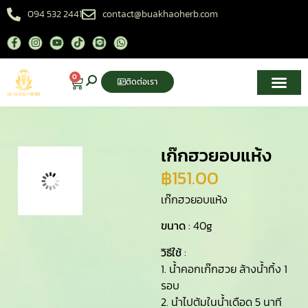
094 532 2441
contact@buakhaoherb.com
0
ติดต่อเรา
เกี่ยวกับเรา
ศูนย์ความรู้สมุนไพรไทย
เก๊กฮวยอบแห้ง
฿
151.00
เก๊กฮวยอบแห้ง
ขนาด
: 40g
วิธีใช้
:
1. นํ้าคอกเก๊กฮวย ล้างน้ำทิ้ง 1
รอบ
2. นําไปต้มในน้ำเดือด 5 นาที