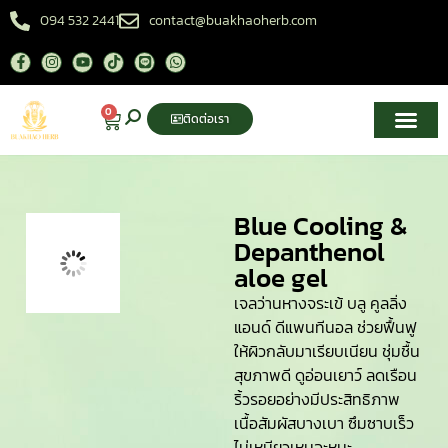
094 532 2441
contact@buakhaoherb.com
0
ติดต่อเรา
เกี่ยวกับเรา
ศูนย์ความรู้สมุนไพรไทย
Blue Cooling &
Depanthenol
aloe gel
เจลว่านหางจระเข้ บลู คูลลิ่ง
แอนด์ ดีแพนทีนอล ช่วยฟื้นฟู
ให้ผิวกลับมาเรียบเนียน ชุ่มชื้น
สุขภาพดี ดูอ่อนเยาว์ ลดเรือน
ริ้วรอยอย่างมีประสิทธิภาพ
เนื้อสัมผัสบางเบา ซึมซาบเร็ว
ไม่เหนียวเหนอะหนะ