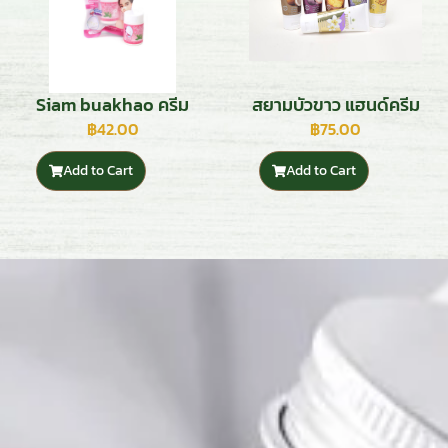
Siam buakhao ครีม
สยามบัวขาว แฮนด์ครีม
ลอกสิว ฮัตมูน สูตร
฿
42.00
฿
75.00
white aloe ขนาด 22
Add to Cart
Add to Cart
กรัม พร้อมกระดาษลอก
สิว