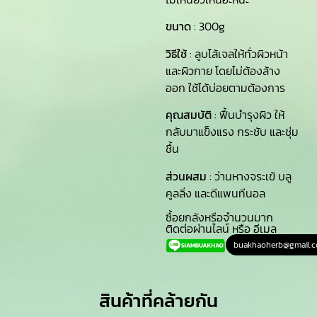
ขนาด
: 300g
วิธีใช้
: ลูบไล้เจลให้ทั่วผิวหน้า
และผิวกาย โดยไม่ต้องล้าง
ออก ใช้ได้บ่อยตามต้องการ
คุณสมบัติ
: ฟื้นบำรุงผิว ให้
กลับมาแข็งแรง กระชับ และชุ่ม
ชื้น
ส่วนผสม
: ว่านหางจระเข้ บลู
คูลลิ่ง และดีแพนทีนอล
ซื้อยกลังหรือจำนวนมาก
ติดต่อผ่านไลน์ หรือ อีเมล
buakhaoherb@gmail.
สินค้าที่คล้ายกัน