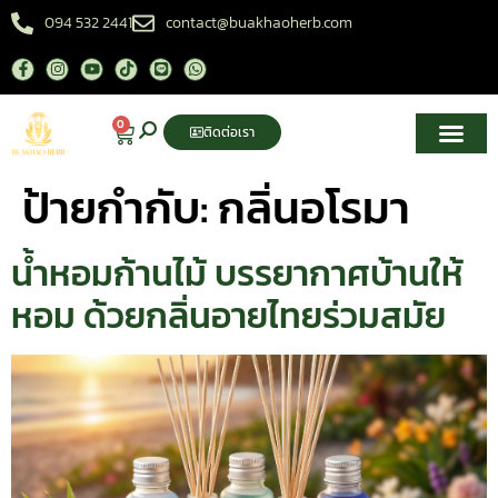
094 532 2441
contact@buakhaoherb.com
0
ติดต่อเรา
เกี่ยวกับเรา
ศูนย์ความรู้สมุนไพรไทย
ป้ายกำกับ:
กลิ่นอโรมา
น้ำหอมก้านไม้ บรรยากาศบ้านให้
หอม ด้วยกลิ่นอายไทยร่วมสมัย