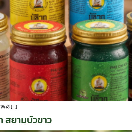
ฟิศซิ […]
รา สยามบัวขาว