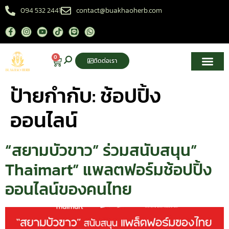
094 532 2441
contact@buakhaoherb.com
0
ติดต่อเรา
เกี่ยวกับเรา
ศูนย์ความรู้สมุนไพรไทย
ป้ายกำกับ:
ช้อปปิ้ง
ออนไลน์
“สยามบัวขาว” ร่วมสนับสนุน”
Thaimart” แพลตฟอร์มช้อปปิ้ง
ออนไลน์ของคนไทย