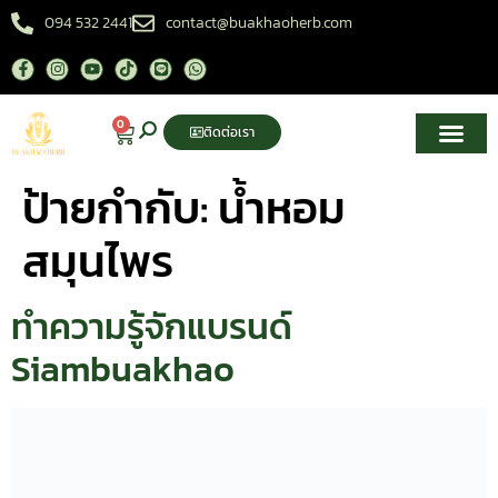
094 532 2441
contact@buakhaoherb.com
0
ติดต่อเรา
เกี่ยวกับเรา
ศูนย์ความรู้สมุนไพรไทย
ป้ายกำกับ:
น้ำหอม
สมุนไพร
ทำความรู้จักแบรนด์
Siambuakhao