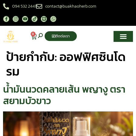
094 532 2441
contact@buakhaoherb.com
0
ติดต่อเรา
เกี่ยวกับเรา
ศูนย์ความรู้สมุนไพรไทย
ป้ายกำกับ:
ออฟฟิศซินโด
รม
น้ำมันนวดคลายเส้น พญางู ตรา
สยามบัวขาว