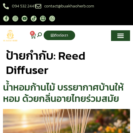
094 532 2441
contact@buakhaoherb.com
0
ติดต่อเรา
เกี่ยวกับเรา
ศูนย์ความรู้สมุนไพรไทย
ป้ายกำกับ:
Reed
Diffuser
น้ำหอมก้านไม้ บรรยากาศบ้านให้
หอม ด้วยกลิ่นอายไทยร่วมสมัย